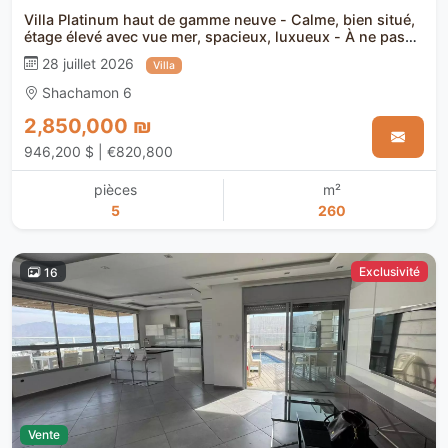
Villa Platinum haut de gamme neuve - Calme, bien situé,
étage élevé avec vue mer, spacieux, luxueux - À ne pas
manquer !
28 juillet 2026
Villa
Shachamon 6
2,850,000 ₪
946,200 $ | €820,800
pièces
m²
5
260
Exclusivité
16
Vente