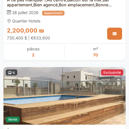
appartement,Bien agencé,Bon emplacement,Bonne
affaire,Bonne occasion,Bonnes
28 juillet 2026
Appartement
orientations,Calme,Clair,Dans un bel immeuble,En bon
etat,Entierement meuble,Etage haut avec vue,Grand,Haut
Quartier Hotels
standing,Investi,Lux
2,200,000 ₪
730,400 $ | €633,600
pièces
m²
2
70
Exclusivité
6
Vente