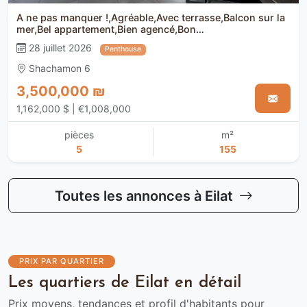
A ne pas manquer !,Agréable,Avec terrasse,Balcon sur la
mer,Bel appartement,Bien agencé,Bon
emplacement,Bonne affaire,Bonne occasion,Bonnes
28 juillet 2026
Penthouse
orientations,Calme,Clair,Dans rue calme,En bon
etat,Endroit calme,Grand,Magnifique,Mini
Shachamon 6
penthouse,Projet de qualité
3,500,000 ₪
1,162,000 $ | €1,008,000
pièces
m²
5
155
Toutes les annonces à Eilat
PRIX PAR QUARTIER
Les quartiers de Eilat en détail
Prix moyens, tendances et profil d'habitants pour