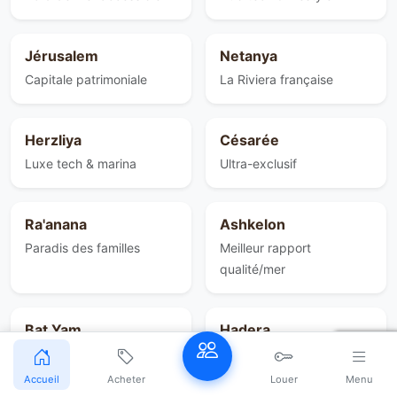
Jérusalem
Netanya
Capitale patrimoniale
La Riviera française
Herzliya
Césarée
Luxe tech & marina
Ultra-exclusif
Ra'anana
Ashkelon
Paradis des familles
Meilleur rapport
qualité/mer
Bat Yam
Hadera
Prochaine frontière TA
Futur TGV · espace
Accueil
Acheter
Louer
Menu