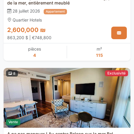
de la mer, entièrement meublé
28 juillet 2026
Appartement
Quartier Hotels
2,600,000 ₪
863,200 $ | €748,800
pièces
m²
4
115
Exclusivité
8
Vente
A ne pas manquer !,Au centre,Balcon sur la mer,Bel