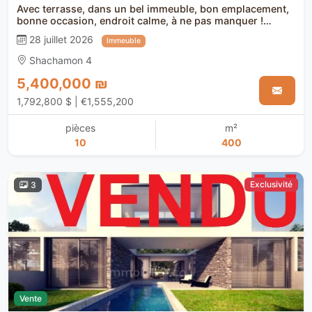
Avec terrasse, dans un bel immeuble, bon emplacement,
bonne occasion, endroit calme, à ne pas manquer !
Agréable, bien agencé, bel appartement, bonne affaire,
28 juillet 2026
Immeuble
bonnes orientations, en bon état, entièrement meublé,
grand jardin, projet de qualité
Shachamon 4
5,400,000 ₪
1,792,800 $ | €1,555,200
pièces
m²
10
400
Exclusivité
3
Vente