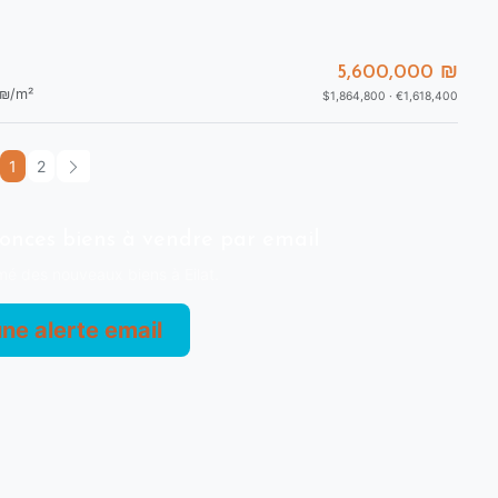
5,600,000 ₪
₪/m²
$1,864,800 · €1,618,400
1
2
nonces biens à vendre par email
mé des nouveaux biens à Eilat.
ne alerte email