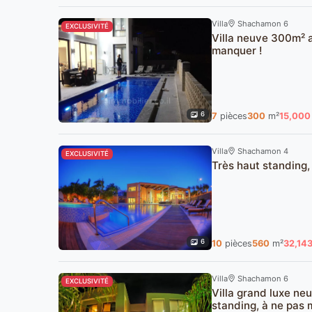
Villa
Shachamon 6
EXCLUSIVITÉ
Villa neuve 300m² a
manquer !
6
7
pièces
300
m²
15,000
Villa
Shachamon 4
EXCLUSIVITÉ
Très haut standing, 
6
10
pièces
560
m²
32,14
Villa
Shachamon 6
EXCLUSIVITÉ
Villa grand luxe ne
standing, à ne pas 