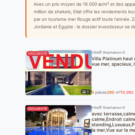
Avec un prix moyen de 18 000 ₪/m² et des appa
million de shekels, Eilat offre les rendements loc
par un tourisme mer Rouge actif toute l'année. Z
Jordanie et Égypte : le dossier investisseur se dé
Villa
Shachamon 6
EXCLUSIVITÉ
Villa Platinum haut
vue mer, spacieux, 
3
5
pièces
260
m²
10,962
Villa
Shachamon 6
EXCLUSIVITÉ
avec terrasse,calm
calme,Endroit calm
standing,Luxueux,Pe
la mer,Vue sur la m