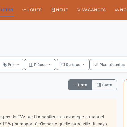
HETER
LOUER
NEUF
VACANCES
NO
Prix
Pièces
Surface
Plus récentes
Liste
Carte
paie pas de TVA sur l'immobilier – un avantage structurel
 17 % par rapport à n'importe quelle autre ville du pays.