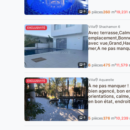
6
6
pièces
260
m²
19,231
Villa
Shachamon 6
EXCLUSIVITÉ
Avec terrasse,Calm
emplacement,Bonne 
avec vue,Grand,Haut
mer,A ne pas manqu
6
6
pièces
475
m²
11,579
Villa
Aquarelle
EXCLUSIVITÉ
À ne pas manquer ! 
bien agencé, bon e
orientations, calme
en bon état, endroi
6
5
pièces
376
m²
10,239