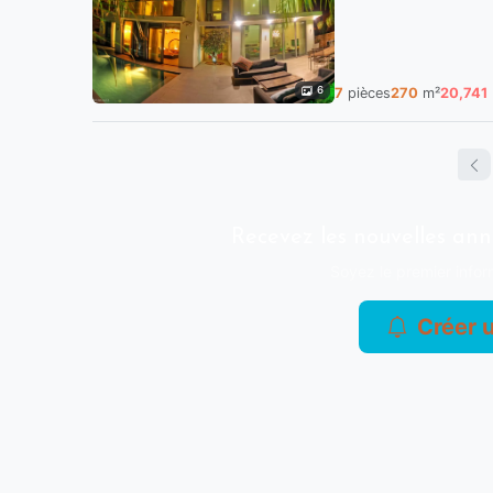
6
7
pièces
270
m²
20,741
Recevez les nouvelles an
Soyez le premier infor
Créer u