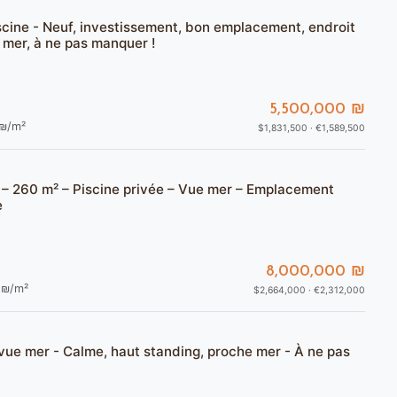
scine - Neuf, investissement, bon emplacement, endroit
 mer, à ne pas manquer !
5,500,000 ₪
₪/m²
$1,831,500 · €1,589,500
at – 260 m² – Piscine privée – Vue mer – Emplacement
e
8,000,000 ₪
₪/m²
$2,664,000 · €2,312,000
 vue mer - Calme, haut standing, proche mer - À ne pas