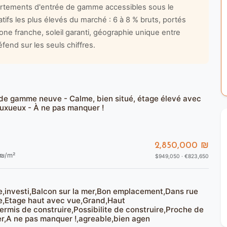
rtements d'entrée de gamme accessibles sous le
atifs les plus élevés du marché : 6 à 8 % bruts, portés
one franche, soleil garanti, géographie unique entre
fend sur les seuls chiffres.
 de gamme neuve - Calme, bien situé, étage élevé avec
luxueux - À ne pas manquer !
2,850,000 ₪
₪/m²
$949,050 · €823,650
e,investi,Balcon sur la mer,Bon emplacement,Dans rue
e,Etage haut avec vue,Grand,Haut
rmis de construire,Possibilite de construire,Proche de
er,A ne pas manquer !,agreable,bien agen