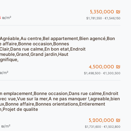
5,350,000 ₪
5
₪/m²
$1,781,550 · €1,546,150
,Agréable,Au centre,Bel appartement,Bien agencé,Bon
 affaire,Bonne occasion,Bonnes
Clair,Dans rue calme,En bon etat,Endroit
meuble,Grand,Grand jardin,Haut
gnifique,
4,500,000 ₪
₪/m²
$1,498,500 · €1,300,500
n emplacement,Bonne occasion,Dans rue calme,Endroit
vec vue,Vue sur la mer,A ne pas manquer !,agreable,bien
ux,Bonne affaire,Bonnes orientations,Entierement
,Projet de qualite
5,200,000 ₪
₪/m²
$1,731,600 · €1,502,800