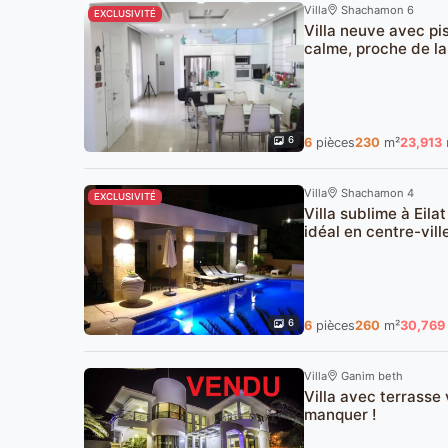
Villa
Shachamon 6
EXCLUSIVITÉ
Villa neuve avec pi
calme, proche de la
6
6
pièces
230
m²
23,913
Villa
Shachamon 4
EXCLUSIVITÉ
Villa sublime à Eil
idéal en centre-vill
6
6
pièces
260
m²
30,769
Villa
Ganim beth
Villa avec terrasse
manquer !