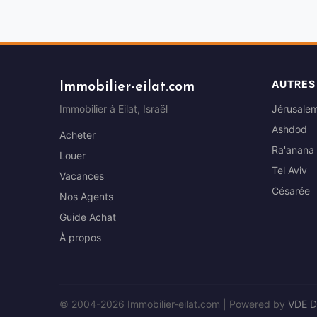
AUTRES
Immobilier-eilat.com
Immobilier à Eilat, Israël
Jérusale
Ashdod
Acheter
Ra'anana
Louer
Tel Aviv
Vacances
Césarée
Nos Agents
Guide Achat
À propos
© 2004-2026 Immobilier-eilat.com | Powered by
VDE 