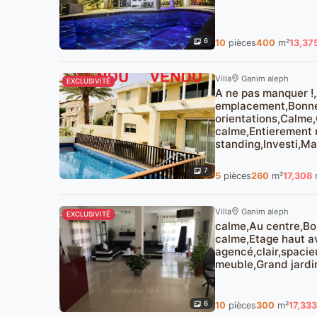
6
10
pièces
400
m²
13,37
Villa
Ganim aleph
EXCLUSIVITÉ
A ne pas manquer !
emplacement,Bonne
orientations,Calme,
calme,Entierement 
standing,Investi,Ma
7
5
pièces
260
m²
17,308
Villa
Ganim aleph
EXCLUSIVITÉ
calme,Au centre,Bo
calme,Etage haut a
agencé,clair,spacie
meuble,Grand jardin
6
10
pièces
300
m²
17,333