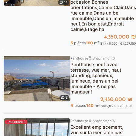
occasion,Bonnes
14
orientations,Calme,Clair,Dans
rue calme,Dans un bel
immeuble,Dans un immeuble
neuf,En bon etat,Endroit
calme,Etage ha
4,350,000 ₪
5
pièces
160
m²
$1,448,550 · €1,257,150
Penthouse
Shachamon 6
Penthouse neuf avec
terrasse, vue mer, haut
standing, spacieux,
lumineux, dans un bel
immeuble - À ne pas
manquer !
6
2,450,000 ₪
4
pièces
140
m²
$815,850 · €708,050
Penthouse
Shachamon 6
EXCLUSIVITÉ
Excellent emplacement,
vue sur la mer, à ne pas