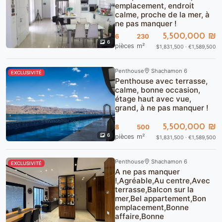
emplacement, endroit
calme, proche de la mer, à
ne pas manquer !
5,500,000 ₪
6
230
6
pièces
m²
$1,831,500 · €1,589,500
Penthouse
Shachamon 6
EXCLUSIVITÉ
Penthouse avec terrasse,
calme, bonne occasion,
étage haut avec vue,
grand, à ne pas manquer !
5,500,000 ₪
8
500
6
pièces
m²
$1,831,500 · €1,589,500
Penthouse
Shachamon 6
EXCLUSIVITÉ
A ne pas manquer
!,Agréable,Au centre,Avec
terrasse,Balcon sur la
mer,Bel appartement,Bon
emplacement,Bonne
affaire,Bonne