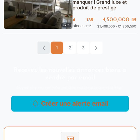
manquer ! Grand luxe et
produit de prestige
4,500,000 ₪
4
135
6
pièces
m²
$1,498,500 · €1,300,500
1
2
3
Recevez les nouvelles annonces biens à
vendre par email
Soyez le premier informé des nouveaux biens à Eilat.
Créer une alerte email