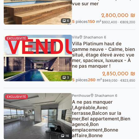
vue sur mer
2,800,000 ₪
6
5
pièces
150
m²
$932,400 · €809,200
Villa
Shachamon 6
EXCLUSIVITÉ
Villa Platinum haut de
gamme neuve - Calme, bien
situé, étage élevé avec vue
mer, spacieux, luxueux - À
ne pas manquer !
2,850,000 ₪
3
5
pièces
260
m²
$949,050 · €823,650
Penthouse
Shachamon 6
EXCLUSIVITÉ
A ne pas manquer
!,Agréable,Avec
terrasse,Balcon sur la
mer,Bel appartement,Bien
agencé,Bon
emplacement,Bonne
affaire,Bonne
16