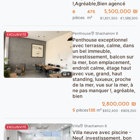
!,Agréable,Bien agencé
5,500,000 ₪
6
475
pièces
m²
$1,831,500 · €1,589,500
Penthouse
Shachamon 6
EXCLUSIVITÉ
Penthouse exceptionnel
avec terrasse, calme, dans
un bel immeuble,
investissement, balcon sur
la mer, bon emplacement,
endroit calme, étage haut
avec vue, grand, haut
6
standing, luxueux, proche
de la mer, vue sur la mer, à
ne pas manquer !, agréable,
bien
2,800,000 ₪
5
pièces
135
m²
$932,400 · €809,200
Villa
Shachamon 6
EXCLUSIVITÉ
Villa neuve avec piscine -
Neuf, investissement, bon