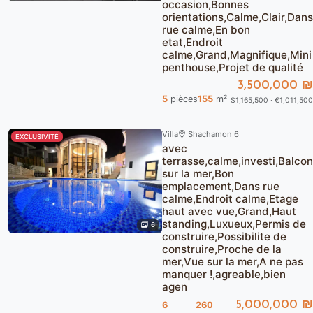
occasion,Bonnes
orientations,Calme,Clair,Dans
rue calme,En bon
etat,Endroit
calme,Grand,Magnifique,Mini
penthouse,Projet de qualité
3,500,000 ₪
5
pièces
155
m²
$1,165,500 · €1,011,500
Villa
Shachamon 6
EXCLUSIVITÉ
avec
terrasse,calme,investi,Balcon
sur la mer,Bon
emplacement,Dans rue
calme,Endroit calme,Etage
haut avec vue,Grand,Haut
standing,Luxueux,Permis de
6
construire,Possibilite de
construire,Proche de la
mer,Vue sur la mer,A ne pas
manquer !,agreable,bien
agen
5,000,000 ₪
6
260