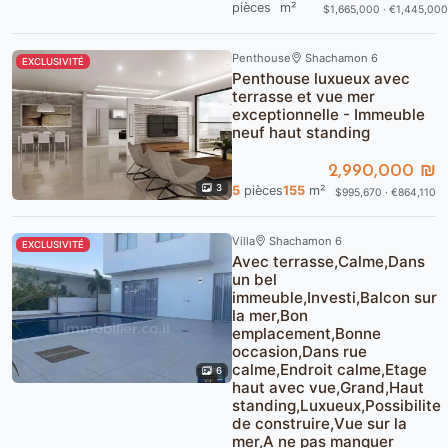
pièces
m²
$1,665,000 · €1,445,000
Penthouse
Shachamon 6
EXCLUSIVITÉ
Penthouse luxueux avec
terrasse et vue mer
exceptionnelle - Immeuble
neuf haut standing
2,990,000 ₪
3
5
pièces
155
m²
$995,670 · €864,110
Villa
Shachamon 6
EXCLUSIVITÉ
Avec terrasse,Calme,Dans
un bel
immeuble,Investi,Balcon sur
la mer,Bon
emplacement,Bonne
occasion,Dans rue
calme,Endroit calme,Etage
6
haut avec vue,Grand,Haut
standing,Luxueux,Possibilite
de construire,Vue sur la
mer,A ne pas manquer