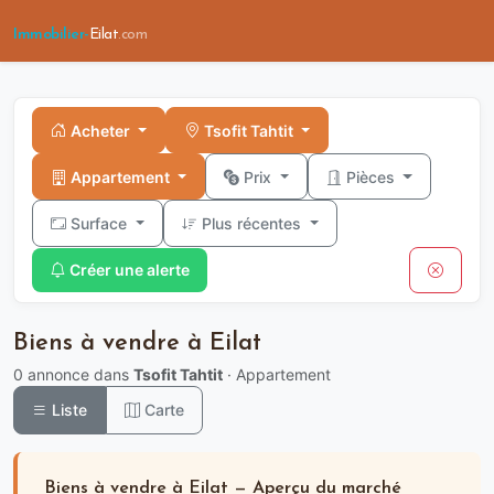
Immobilier-
Eilat
.com
Acheter
Tsofit Tahtit
Appartement
Prix
Pièces
Surface
Plus récentes
Créer une alerte
Biens à vendre à Eilat
0 annonce dans
Tsofit Tahtit
· Appartement
Liste
Carte
Biens à vendre à Eilat — Aperçu du marché