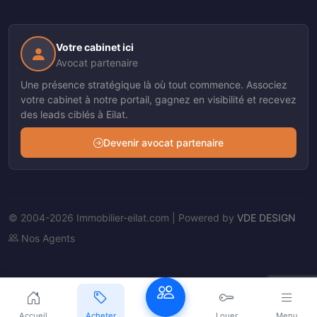
Votre cabinet ici
Avocat partenaire
Une présence stratégique là où tout commence. Associez
votre cabinet à notre portail, gagnez en visibilité et recevez
des leads ciblés à Eilat.
Devenir avocat partenaire
© 2004-2026 Immobilier-eilat.com | Powered by
VDE DESIGN
Nos Agents
Accueil
Acheter
Louer
Menu