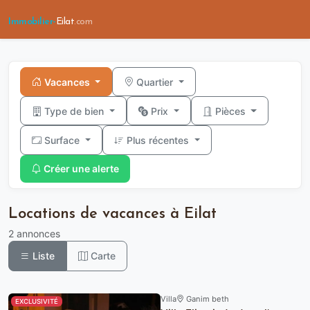
Immobilier-
Eilat
.com
Vacances
Quartier
Type de bien
Prix
Pièces
Surface
Plus récentes
Créer une alerte
Locations de vacances à Eilat
2 annonces
Liste
Carte
Villa
Ganim beth
EXCLUSIVITÉ