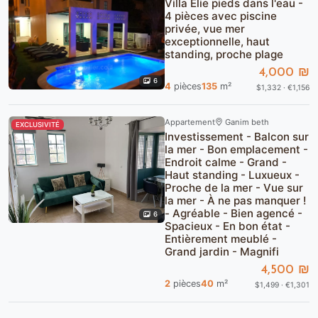
Villa Elie pieds dans l'eau -
4 pièces avec piscine
privée, vue mer
exceptionnelle, haut
standing, proche plage
4,000 ₪
6
4
pièces
135
m²
$1,332 · €1,156
Appartement
Ganim beth
EXCLUSIVITÉ
Investissement - Balcon sur
la mer - Bon emplacement -
Endroit calme - Grand -
Haut standing - Luxueux -
Proche de la mer - Vue sur
la mer - À ne pas manquer !
- Agréable - Bien agencé -
6
Spacieux - En bon état -
Entièrement meublé -
Grand jardin - Magnifi
4,500 ₪
2
pièces
40
m²
$1,499 · €1,301